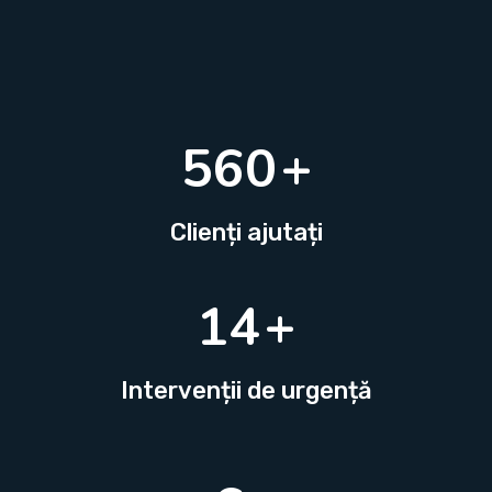
700
+
Clienți ajutați
18
+
Intervenții de urgență