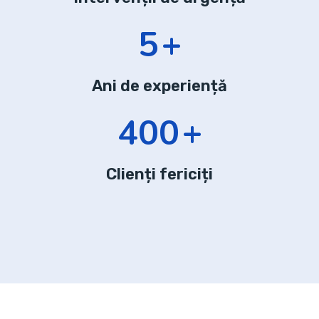
6
+
Ani de experiență
540
+
Clienți fericiți