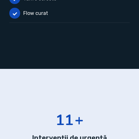
Flow curat
14
+
Intervenții de urgență